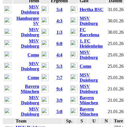
Heim
Ergebnis
Gast
Datum
MSV
5:4
Hertha BSC
31.01.26
Duisburg
Hamburger
MSV
4:3
30.01.26
SV
Duisburg
MSV
FC
1:3
30.01.26
Duisburg
Barcelona
MSV
1. FC
6:0
25.01.26
Duisburg
Heidenheim
MSV
Como
4:4
25.01.26
Duisburg
MSV
5:3
Como
25.01.26
Duisburg
MSV
Como
7:7
25.01.26
Duisburg
Bayern
MSV
9:4
21.01.26
München
Duisburg
MSV
Bayern
3:9
21.01.26
Duisburg
München
MSV
Bayern
5:8
21.01.26
Duisburg
München
Team
Sp.
S
U
N
Tore