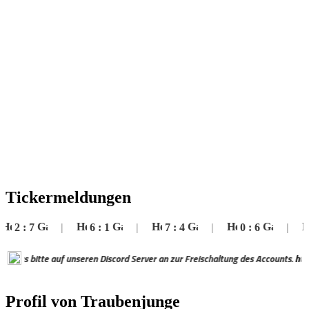
Tickermeldungen
2
:
7
|
6
:
1
|
7
:
4
|
0
:
6
|
5
s bitte auf unseren Discord Server an zur Freischaltung des Accounts.
https://
Profil von Traubenjunge