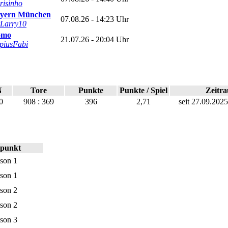
risinho
yern München
07.08.26 - 14:23 Uhr
Larry10
omo
21.07.26 - 20:04 Uhr
piusFabi
N
Tore
Punkte
Punkte / Spiel
Zeitr
0
908 : 369
396
2,71
seit 27.09.202
tpunkt
ison 1
ison 1
ison 2
ison 2
ison 3