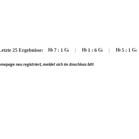
5 Ergebnisse:
7
:
1
|
1
:
6
|
5
:
1
|
striert, meldet sich im Anschluss bitte auf unseren Discord Server an zur Fre