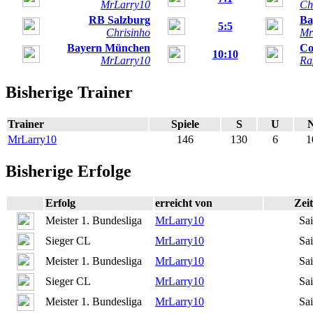
MrLarry10
Ch
RB Salzburg
Ba
5:5
Chrisinho
Mr
Bayern München
C
10:10
MrLarry10
Ra
Bisherige Trainer
Trainer
Spiele
S
U
MrLarry10
146
130
6
1
Bisherige Erfolge
Erfolg
erreicht von
Zei
Meister 1. Bundesliga
MrLarry10
Sa
Sieger CL
MrLarry10
Sa
Meister 1. Bundesliga
MrLarry10
Sa
Sieger CL
MrLarry10
Sa
Meister 1. Bundesliga
MrLarry10
Sa