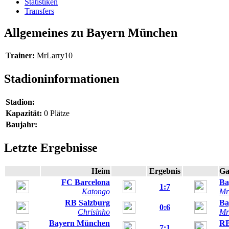
Statistiken
Transfers
Allgemeines zu Bayern München
Trainer:
MrLarry10
Stadioninformationen
Stadion:
Kapazität:
0 Plätze
Baujahr:
Letzte Ergebnisse
Heim
Ergebnis
Ga
FC Barcelona
Ba
1:7
Katongo
Mr
RB Salzburg
Ba
0:6
Chrisinho
Mr
Bayern München
RB
7:1