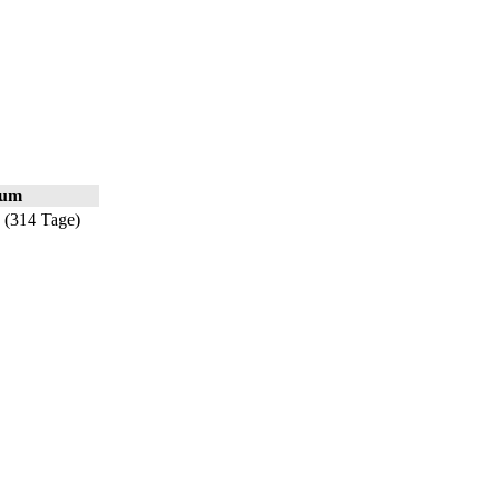
aum
5 (314 Tage)