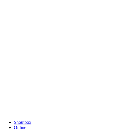
Shoutbox
Online