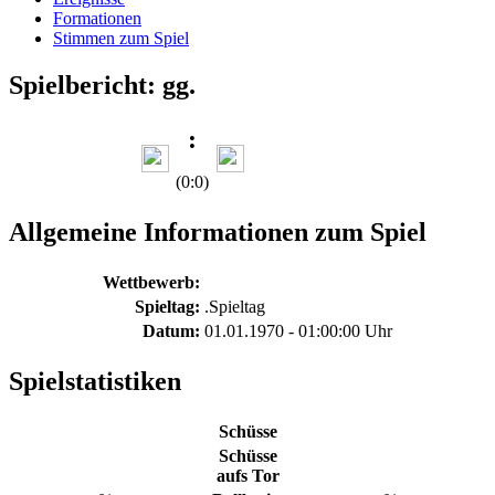
Formationen
Stimmen zum Spiel
Spielbericht: gg.
:
(0:0)
Allgemeine Informationen zum Spiel
Wettbewerb:
Spieltag:
.Spieltag
Datum:
01.01.1970 - 01:00:00 Uhr
Spielstatistiken
Schüsse
Schüsse
aufs Tor