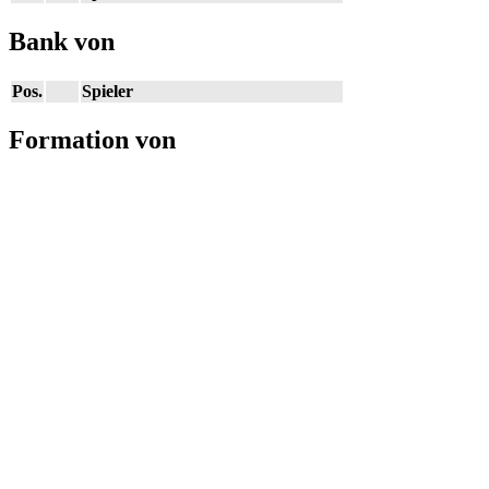
Bank von
Pos.
Spieler
Formation von