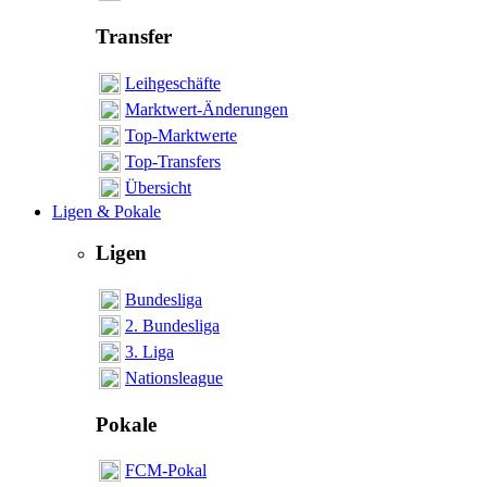
Transfer
Leihgeschäfte
Marktwert-Änderungen
Top-Marktwerte
Top-Transfers
Übersicht
Ligen & Pokale
Ligen
Bundesliga
2. Bundesliga
3. Liga
Nationsleague
Pokale
FCM-Pokal