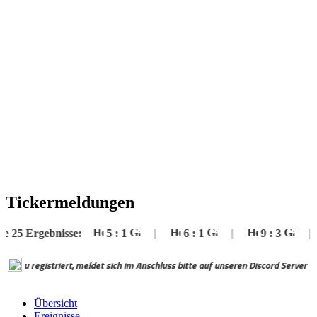
Tickermeldungen
 Ergebnisse:
5
:
1
|
6
:
1
|
9
:
3
|
striert, meldet sich im Anschluss bitte auf unseren Discord Server an zur Fre
Übersicht
Ereignisse