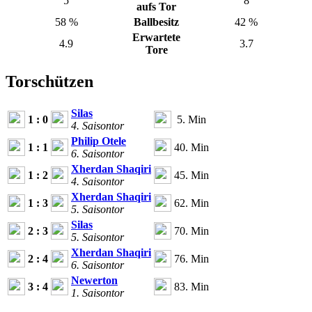
5
8
aufs Tor
58 %
Ballbesitz
42 %
Erwartete
4.9
3.7
Tore
Torschützen
Silas
1 : 0
5. Min
4. Saisontor
Philip Otele
1 : 1
40. Min
6. Saisontor
Xherdan Shaqiri
1 : 2
45. Min
4. Saisontor
Xherdan Shaqiri
1 : 3
62. Min
5. Saisontor
Silas
2 : 3
70. Min
5. Saisontor
Xherdan Shaqiri
2 : 4
76. Min
6. Saisontor
Newerton
3 : 4
83. Min
1. Saisontor