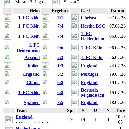
Meister 3. Liga
Saison 2
Heim
Ergebnis
Gast
Datum
1. FC Köln
7:1
Chelsea
07.08.26
1. FC Köln
7:4
Hertha BSC
07.08.26
1. FC
1. FC Köln
7:4
06.08.26
Heidenheim
1. FC
0:6
1. FC Köln
06.08.26
Heidenheim
Arsenal
5:3
1. FC Köln
26.07.26
Italien
1:3
England
24.07.26
England
5:2
Portugal
19.07.26
Ghana
6:8
England
19.07.26
Borussia
1. FC Köln
6:8
19.07.26
M'gladbach
Spanien
8:5
England
18.07.26
Team
Sp.
S
U
N
Tore
103 :
England
19
14
1
4
65
vom 25.05.26 bis 06.08.26
110 :
Niederlande