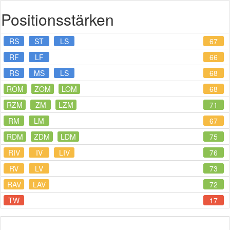
Positionsstärken
RS
ST
LS
67
RF
LF
66
RS
MS
LS
68
ROM
ZOM
LOM
68
RZM
ZM
LZM
71
RM
LM
67
RDM
ZDM
LDM
75
RIV
IV
LIV
76
RV
LV
73
RAV
LAV
72
TW
17