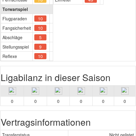
Torwartspiel
Flugparaden
10
Fangsicherheit
10
Abschläge
5
Stellungsspiel
9
Reflexe
10
Ligabilanz in dieser Saison
0
0
0
0
0
0
Vertragsinformationen
Transferstatus
Nicht gelistet