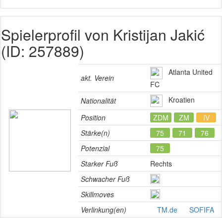
Spielerprofil von Kristijan Jakić
(ID: 257889)
Atlanta United
akt. Verein
FC
Kroatien
Nationalität
Position
ZDM
ZM
IV
Stärke(n)
75
71
76
Potenzial
75
Starker Fuß
Rechts
Schwacher Fuß
Skillmoves
Verlinkung(en)
TM.de
SOFIFA