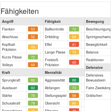
Fähigkeiten
Angriff
Fähigkeit
Bewegung
Flanken
53
Ballkontrolle
72
Beschleunigung
Abschluss
52
Dribbling
65
Sprintgeschwind
Kopfball-
Effet
41
Beweglichkeit
69
Präzision
Lange Pässe
70
Balance
Kurze Pässe
72
Freistoß-
Reaktionen
45
Volleys
60
Präzision
Defensive
Kraft
Mentalität
Defensives
Sprungkraft
80
Aggressivität
88
Bewusstsein
Ausdauer
82
Abfangen
73
Faire Zweikämp
Stärke
76
Stellungsspiel
58
Grätschen
Schusskraft
79
Übersicht
66
Fernschüsse
70
Elfmeter
49