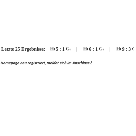
 25 Ergebnisse:
5
:
1
|
6
:
1
|
9
:
3
|
registriert, meldet sich im Anschluss bitte auf unseren Discord Server an zur 