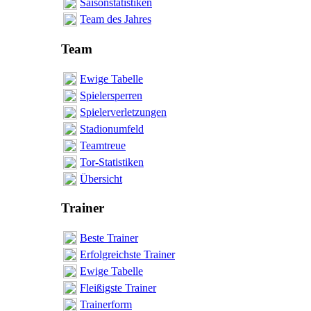
Saisonstatistiken
Team des Jahres
Team
Ewige Tabelle
Spielersperren
Spielerverletzungen
Stadionumfeld
Teamtreue
Tor-Statistiken
Übersicht
Trainer
Beste Trainer
Erfolgreichste Trainer
Ewige Tabelle
Fleißigste Trainer
Trainerform