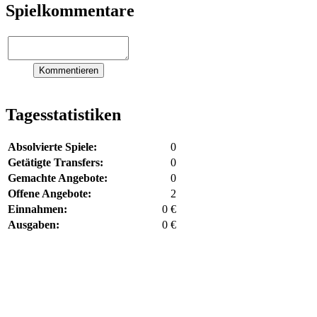
Spielkommentare
Kommentieren
Tagesstatistiken
Absolvierte Spiele:
0
Getätigte Transfers:
0
Gemachte Angebote:
0
Offene Angebote:
2
Einnahmen:
0 €
Ausgaben:
0 €