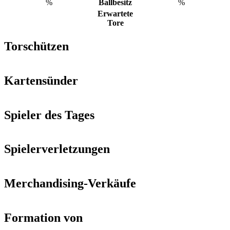
%
Ballbesitz
%
Erwartete
Tore
Torschützen
Kartensünder
Spieler des Tages
Spielerverletzungen
Merchandising-Verkäufe
Formation von