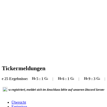
Tickermeldungen
5 Ergebnisse:
5
:
1
|
6
:
1
|
9
:
3
|
istriert, meldet sich im Anschluss bitte auf unseren Discord Server an zur Fr
Übersicht
Ereignisse