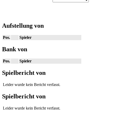
Aufstellung von
Pos.
Spieler
Bank von
Pos.
Spieler
Spielbericht von
Leider wurde kein Bericht verfasst.
Spielbericht von
Leider wurde kein Bericht verfasst.