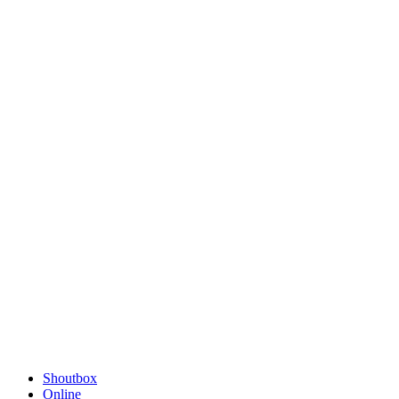
Shoutbox
Online