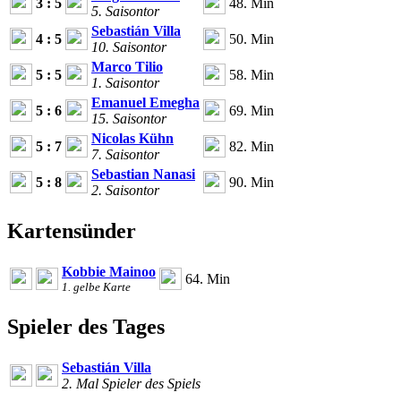
3 : 5
48. Min
5. Saisontor
Sebastián Villa
4 : 5
50. Min
10. Saisontor
Marco Tilio
5 : 5
58. Min
1. Saisontor
Emanuel Emegha
5 : 6
69. Min
15. Saisontor
Nicolas Kühn
5 : 7
82. Min
7. Saisontor
Sebastian Nanasi
5 : 8
90. Min
2. Saisontor
Kartensünder
Kobbie Mainoo
64. Min
1. gelbe Karte
Spieler des Tages
Sebastián Villa
2. Mal Spieler des Spiels