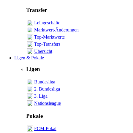
Transfer
Leihgeschäfte
Marktwert-Änderungen
Top-Marktwerte
Top-Transfers
Übersicht
Ligen & Pokale
Ligen
Bundesliga
2. Bundesliga
3. Liga
Nationsleague
Pokale
FCM-Pokal