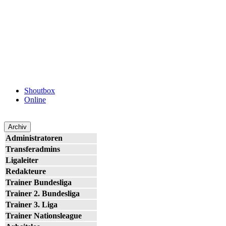
Shoutbox
Online
Archiv
Administratoren
Transferadmins
Ligaleiter
Redakteure
Trainer Bundesliga
Trainer 2. Bundesliga
Trainer 3. Liga
Trainer Nationsleague