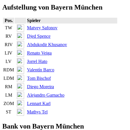
Aufstellung von Bayern München
Pos.
Spieler
TW
Matvey Safonov
RV
Djed Spence
RIV
Abdukodir Khusanov
LIV
Renato Veiga
LV
Jorrel Hato
RDM
Valentín Barco
LDM
Tom Bischof
RM
Diego Moreira
LM
Alejandro Garnacho
ZOM
Lennart Karl
ST
Mathys Tel
Bank von Bayern München