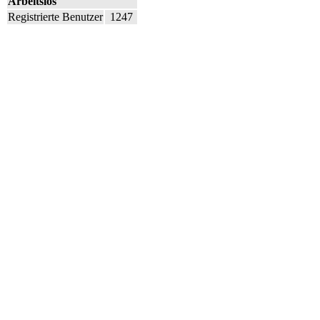
Arbeitslos
Registrierte Benutzer
1247