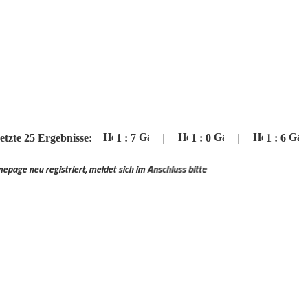
 Ergebnisse:
1
:
7
|
1
:
0
|
1
:
6
|
triert, meldet sich im Anschluss bitte auf unseren Discord Server an zur Freis