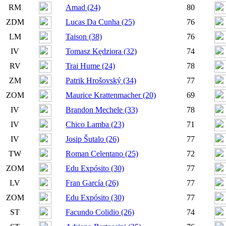
RM
Amad (24)
80
ZDM
Lucas Da Cunha (25)
76
LM
Taison (38)
76
IV
Tomasz Kędziora (32)
74
RV
Trai Hume (24)
78
ZM
Patrik Hrošovský (34)
77
ZOM
Maurice Krattenmacher (20)
69
IV
Brandon Mechele (33)
78
IV
Chico Lamba (23)
71
IV
Josip Šutalo (26)
77
TW
Roman Celentano (25)
72
ZOM
Edu Expósito (30)
77
LV
Fran García (26)
77
ZOM
Edu Expósito (30)
77
ST
Facundo Colidio (26)
74