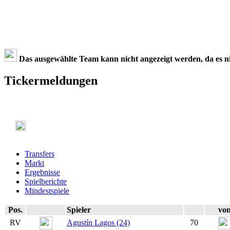
Das ausgewählte Team kann nicht angezeigt werden, da es nic
Tickermeldungen
Transfers
Markt
Ergebnisse
Spielberichte
Mindestspiele
Pos.
Spieler
vo
RV
Agustín Lagos (24)
70