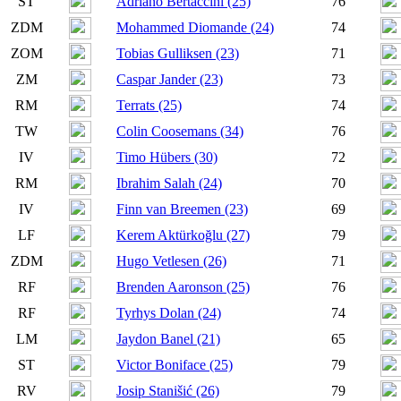
ST
Adriano Bertaccini (25)
76
ZDM
Mohammed Diomande (24)
74
ZOM
Tobias Gulliksen (23)
71
ZM
Caspar Jander (23)
73
RM
Terrats (25)
74
TW
Colin Coosemans (34)
76
IV
Timo Hübers (30)
72
RM
Ibrahim Salah (24)
70
IV
Finn van Breemen (23)
69
LF
Kerem Aktürkoğlu (27)
79
ZDM
Hugo Vetlesen (26)
71
RF
Brenden Aaronson (25)
76
RF
Tyrhys Dolan (24)
74
LM
Jaydon Banel (21)
65
ST
Victor Boniface (25)
79
RV
Josip Stanišić (26)
79